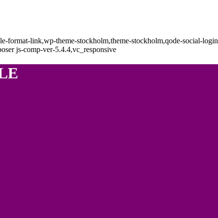
single-format-link,wp-theme-stockholm,theme-stockholm,qode-social-log
oser js-comp-ver-5.4.4,vc_responsive
LE