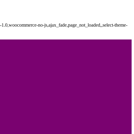
in-1.0,woocommerce-no-js,ajax_fade,page_not_loaded,,select-theme-